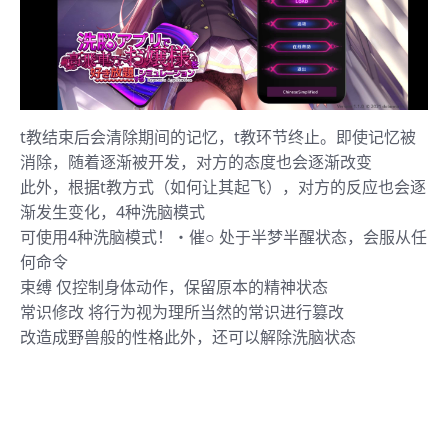
t教结束后会清除期间的记忆，t教环节终止。即使记忆被
消除，随着逐渐被开发，对方的态度也会逐渐改变
此外，根据t教方式（如何让其起飞），对方的反应也会逐
渐发生变化，4种洗脑模式
可使用4种洗脑模式！・催○ 处于半梦半醒状态，会服从任
何命令
束缚 仅控制身体动作，保留原本的精神状态
常识修改 将行为视为理所当然的常识进行篡改
改造成野兽般的性格此外，还可以解除洗脑状态