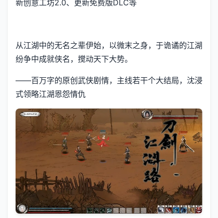
新创意工坊2.0、更新免费版DLC等
从江湖中的无名之辈伊始，以微末之身，于诡谲的江湖
纷争中成就侠名，搅动天下大势。
——百万字的原创武侠剧情，主线若干个大结局，沈浸
式领略江湖恩怨情仇