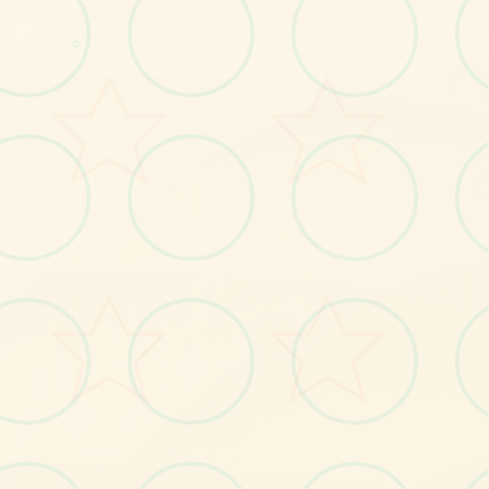
○
No.1