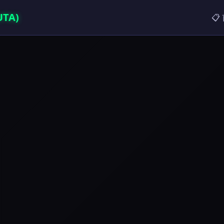
TA)
📋