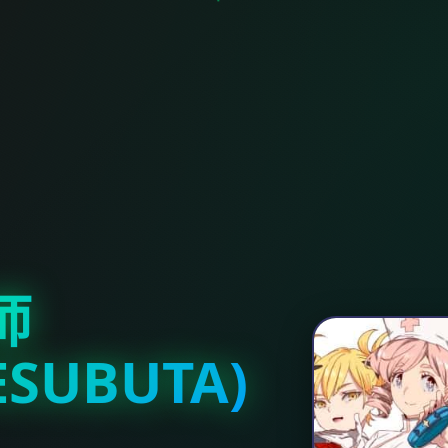
师
ESUBUTA)