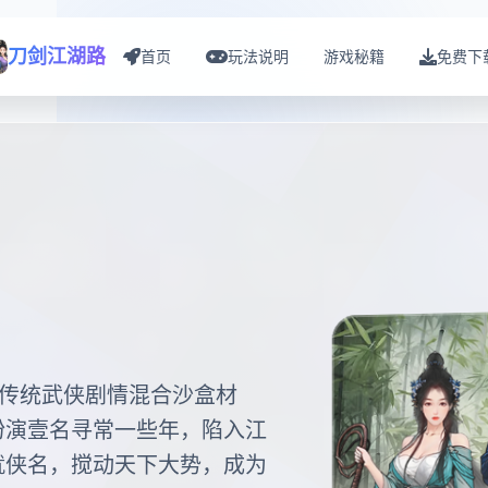
刀剑江湖路
首页
玩法说明
游戏秘籍
免费下
，传统武侠剧情混合沙盒材
扮演壹名寻常一些年，陷入江
就侠名，搅动天下大势，成为