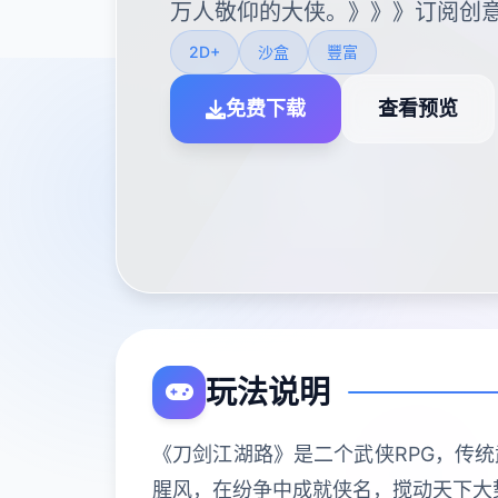
万人敬仰的大侠。》》》订阅创意
2D+
沙盒
豐富
免费下载
查看预览
玩法说明
《刀剑江湖路》是二个武侠RPG，传
腥风，在纷争中成就侠名，搅动天下大