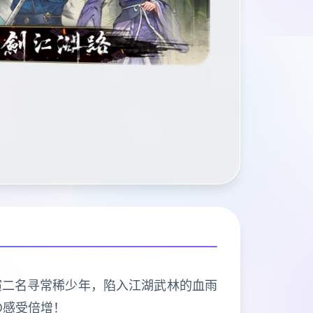
演二名寻常稀少年，陷入江湖武林的血雨
D感受倍增！