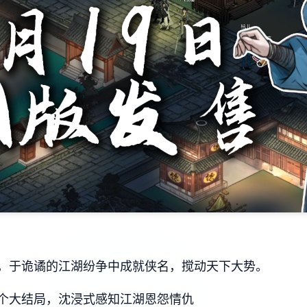
，于诡谲的江湖纷争中成就侠名，搅动天下大势。
个大结局，沈浸式感知江湖恩怨情仇