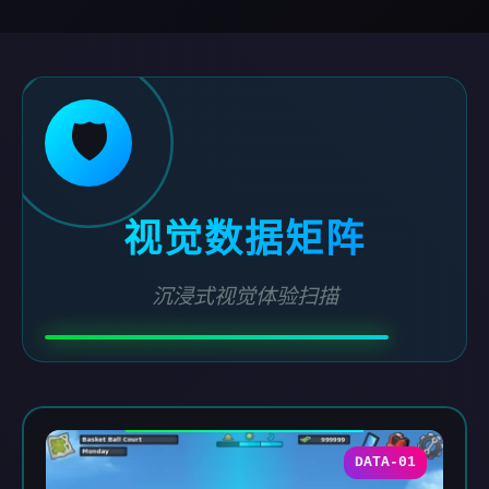
🛡️
视觉数据矩阵
沉浸式视觉体验扫描
DATA-01