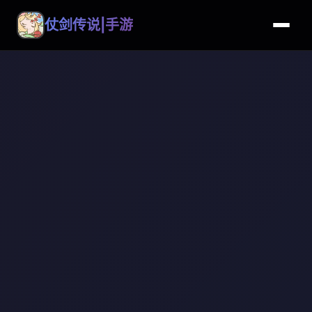
仗剑传说|手游