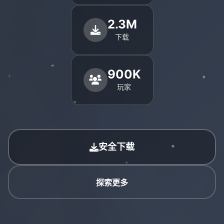
2.3M
下载
900K
玩家
安全下载
探索更多