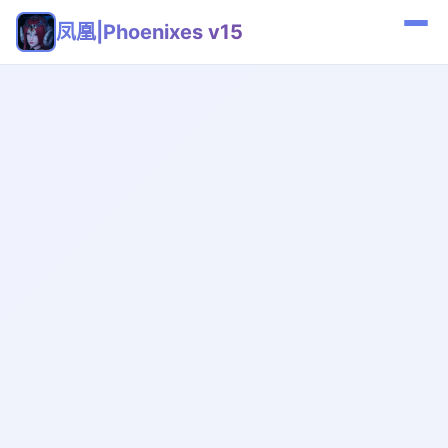
凤凰|Phoenixes v15