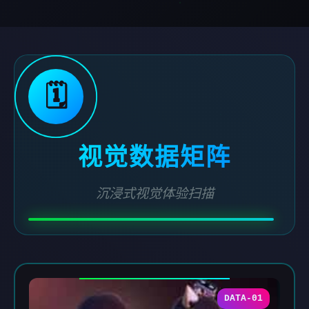
🗓️
视觉数据矩阵
沉浸式视觉体验扫描
DATA-01