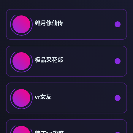
绯月修仙传
极品采花郎
vr女友