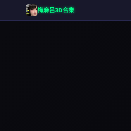
梅麻吕3D合集