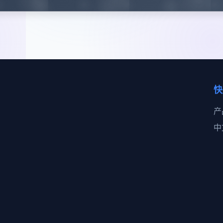
快
产
中