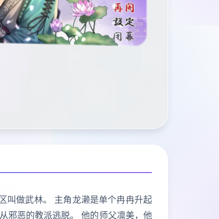
地区叫做武林。 主角龙濑是单个冉冉升起
她从邪恶的教派逃脱。 他的师父凛美，他