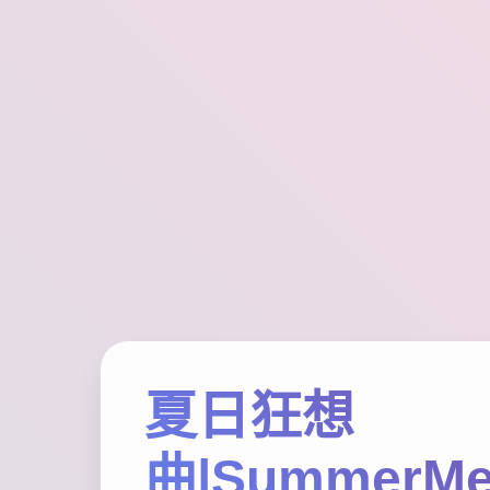
夏日狂想
曲|SummerMe