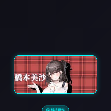
🚰 科技巨作