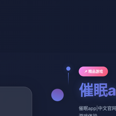
📌 精品游戏
催眠a
催眠app|中文