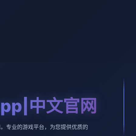
pp|中文官网
官网。专业的游戏平台，为您提供优质的