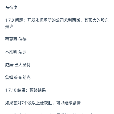
东帝汶
1.7.9 问题：开发永恒场所的公司尤利西斯，其顶大的股东
是谁
蒂莫西·伯德
本杰明·法罗
威廉·巴大量特
詹姆斯·布朗克
1.7.10 结果：顶终结果
如果答对7个及以上便获胜，可以继续剧情