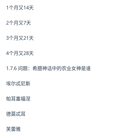
1个月又14天
2个月又7天
3个月又21天
4个月又28天
1.7.6 问题：希腊神话中的农业女神是谁
埃尔忒尼斯
帕耳塞福涅
德莫忒耳
芙蕾雅