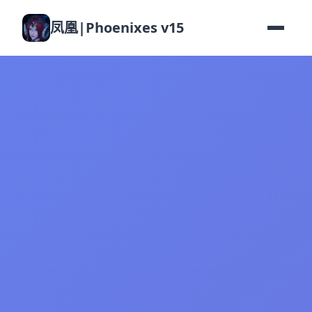
凤凰|Phoenixes v15