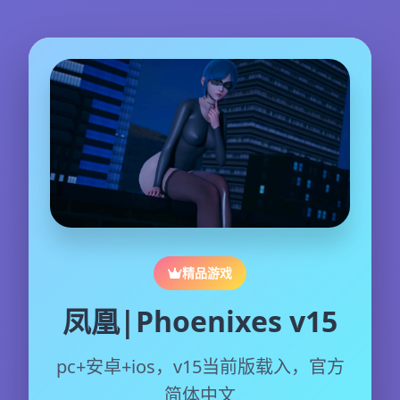
精品游戏
凤凰|Phoenixes v15
pc+安卓+ios，v15当前版载入，官方
简体中文