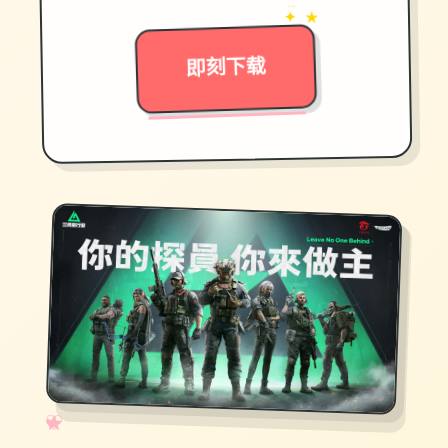
→
✦ ★
即刻下载
✧
♡
★
♥