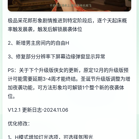
极品采花郎形象剧情推进到特定阶段后，逐个天起床概
率触发晨袭，触发后解锁晨袭体位
2、新增男主房间内的自由H
3、修复部分分辨率下屏幕边缘弹窗显示异常
PS：关于下个升级版侠女的更新，原定12月的升级版预
计可能需要延期3-4周才能终结。圣诞节升级版调整为增
加夜袭功能，可方法形象均可解锁1个整个新的夜袭体
位。
V1.2.1 更新日志-2024.11.06
优化修改：
1、H模式增加灯光选项，可选择氛围光